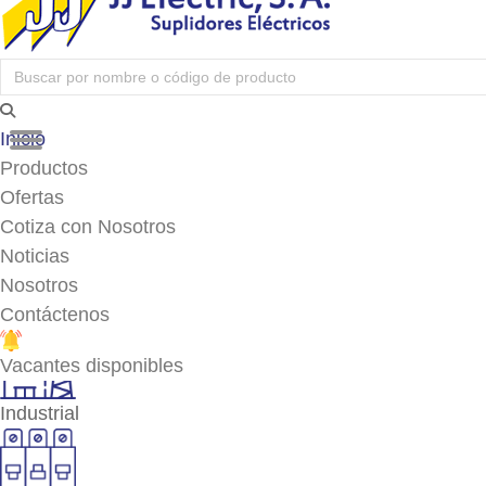
Fitting
Inicio
Productos
Ofertas
Herramientas y Accesorios
Cotiza con Nosotros
Noticias
Nosotros
Iluminación
Contáctenos
Vacantes disponibles
Industrial