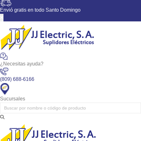
Envió gratis en todo Santo Domingo
Productos
Tenemos la solución para todos tus proyectos eléctricos
¿Necesitas ayuda?
Inicio
>
(809) 688-6166
Productos
>
Sucursales
Herramientas y Accesorios
>
Herramientas Eléctricas
>
SIERRA CIRCULAR M18 FUEL PARA CORTE DE METAL